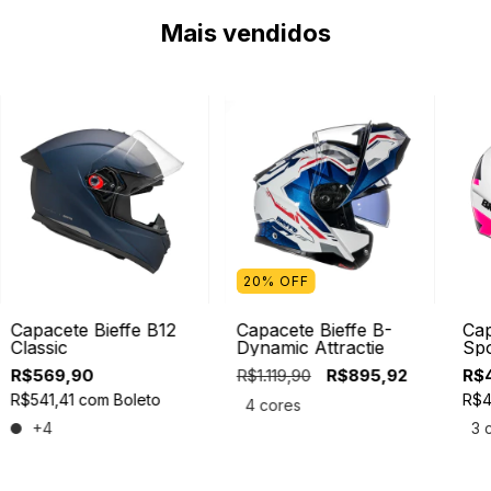
Mais vendidos
20% OFF
Capacete Bieffe B12
Capacete Bieffe B-
Cap
Classic
Dynamic Attractie
Spo
R$569,90
R$1.119,90
R$895,92
R$
R$541,41
com
Boleto
R$4
4 cores
+4
3 