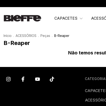
CAPACETES
ACESS
Início
.
ACESSÓRIOS
.
Peças
.
B-Reaper
B-Reaper
Não temos result
CATEGORIA
CAPACETE
ACESSÓRI