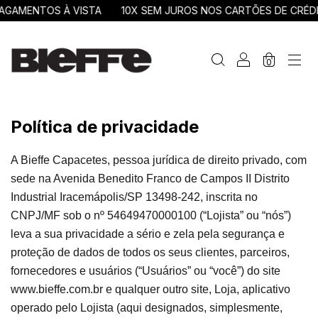
AMENTOS À VISTA
10X SEM JUROS NOS CARTÕES DE CRÉDIT
0
Política de privacidade
A Bieffe Capacetes, pessoa jurídica de direito privado, com
sede na Avenida Benedito Franco de Campos II Distrito
Industrial Iracemápolis/SP 13498-242, inscrita no
CNPJ/MF sob o nº 54649470000100 (“Lojista” ou “nós”)
leva a sua privacidade a sério e zela pela segurança e
proteção de dados de todos os seus clientes, parceiros,
fornecedores e usuários (“Usuários” ou “você”) do site
www.bieffe.com.br e qualquer outro site, Loja, aplicativo
operado pelo Lojista (aqui designados, simplesmente,