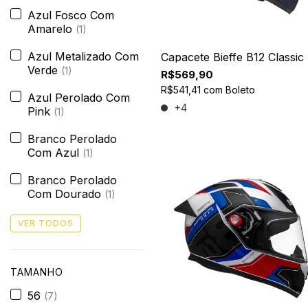
Azul Fosco Com
Amarelo
(1)
Azul Metalizado Com
Capacete Bieffe B12 Classic
Verde
(1)
R$569,90
R$541,41
com
Boleto
Azul Perolado Com
+4
Pink
(1)
Branco Perolado
Com Azul
(1)
Branco Perolado
Com Dourado
(1)
VER TODOS
TAMANHO
56
(7)