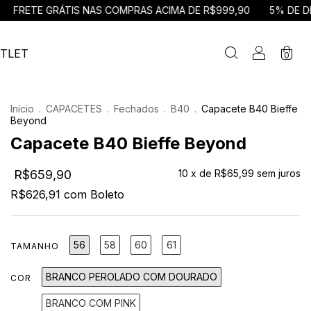
ÁTIS NAS COMPRAS ACIMA DE R$999,90
5% DE DESCONTO PA
TLET
0
Início
.
CAPACETES
.
Fechados
.
B40
.
Capacete B40 Bieffe
Beyond
Capacete B40 Bieffe Beyond
R$659,90
10
x de
R$65,99
sem juros
R$626,91
com
Boleto
56
58
60
61
TAMANHO
BRANCO PEROLADO COM DOURADO
COR
BRANCO COM PINK