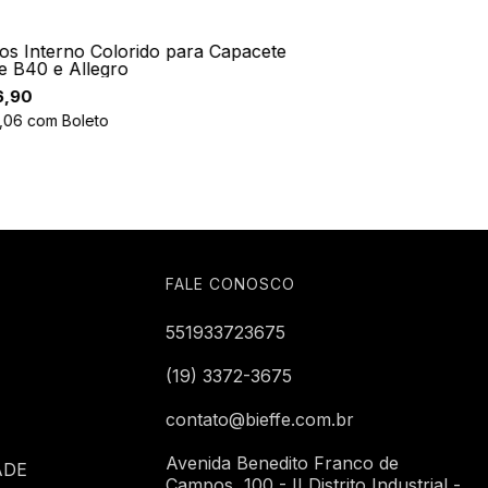
os Interno Colorido para Capacete
fe B40 e Allegro
6,90
,06
com
Boleto
FALE CONOSCO
551933723675
(19) 3372-3675
contato@bieffe.com.br
Avenida Benedito Franco de
ADE
Campos, 100 - II Distrito Industrial -