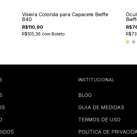
Viseira Colorida para Capacete Bieffe
Ócul
B40
Bief
R$110,90
R$7
R$105,36
com
Boleto
R$73
S
INSTITUCIONAL
S
BLOG
OS
GUIA DE MEDIDAS
O
TERMOS DE USO
DIDOS
POLÍTICA DE PRIVACID